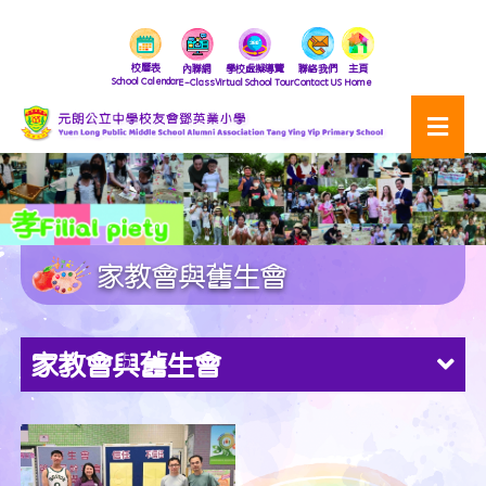
校曆表
內聯網
學校虛擬導覽
聯絡我們
主頁
School Calendar
E-Class
Virtual School Tour
Contact US
Home
家教會與舊生會
家教會與舊生會