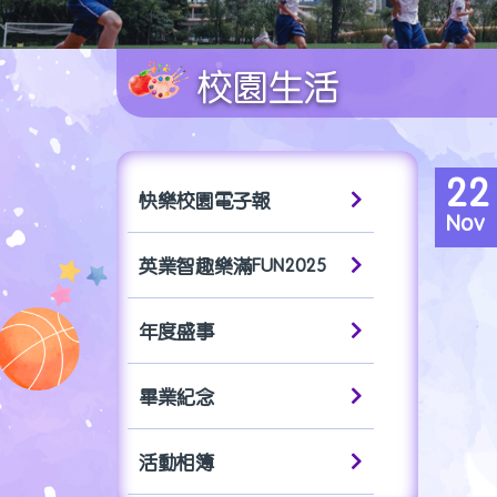
校園生活
22
快樂校園電子報
Nov
英業智趣樂滿FUN2025
年度盛事
畢業紀念
活動相簿