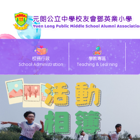
校務行政
學教專區
School Administration
Teaching & Learning
eClass電子通告
26/27 Primary 1 D
26
eC
Te