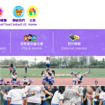
擬導覽
聯絡我們
主頁
ool Tour
Contact US
Home
家教會與舊生會
對外聯繫
ment
PTA & Alumni
External Liaisons
清潔課室標語設計比賽得獎作品
友伴同行朋輩支援計劃
2026會員大會暨燒烤活動
2025舊生會籃球邀請賽
2025第九屆幹事會選舉
閃亮童聲 Shini