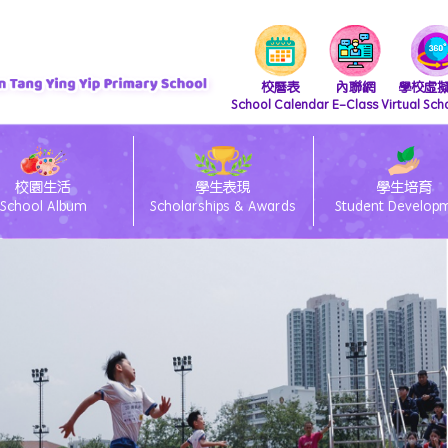
校曆表
內聯網
學校虛
School Calendar
E-Class
Virtual Sch
校園生活
學生表現
學生培育
School Album
Scholarships & Awards
Student Develop
『 支付寶繳費 及 轉數快繳費』直接繳費方法
iscretionary Places Application Process and Document Submission Guidelines
/27 小一統一派位註冊須知
lass電子通告系統簽閱方法
ams 安裝及上載功課教學
26/27 小一備取生申請須知
eClass Parent App 安裝篇
「親子閱讀」暨「親子賀年揮春書法班」
26/27 小一入學時間表
26/27 種籽生獎勵計劃
中國語文教育 Chinese Language Education
英國語文教育 English Language Education
數學教育 Mathematics Education
科技教育 Technology Education
個人、社會及人文教育 Personal, Social & Humanities Education
藝術教育 Arts Education
科學教育 Science Education
體育 Physical Education
「中華文化-好書推介」
圖書館管理員推介圖書
視覺藝術教育 Visual Art Education
資訊及通訊科技科(ICT)
視覺藝術科學生作品展