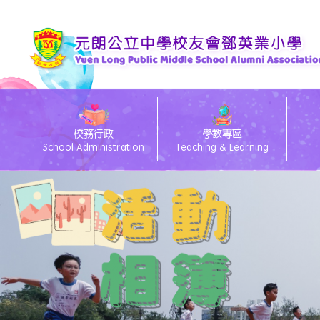
校務行政
學教專區
School Administration
Teaching & Learning
eClass電子通告
26/27 Primary 1 D
26
eC
Te