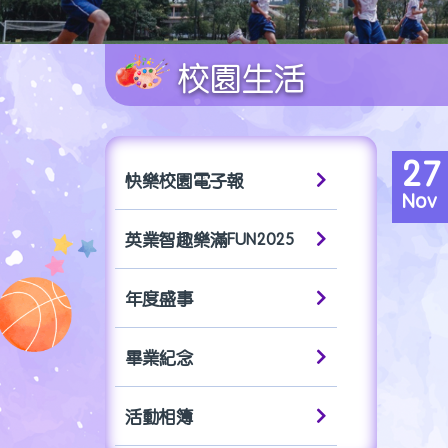
校園生活
27
快樂校園電子報
Nov
英業智趣樂滿FUN2025
年度盛事
畢業紀念
活動相簿