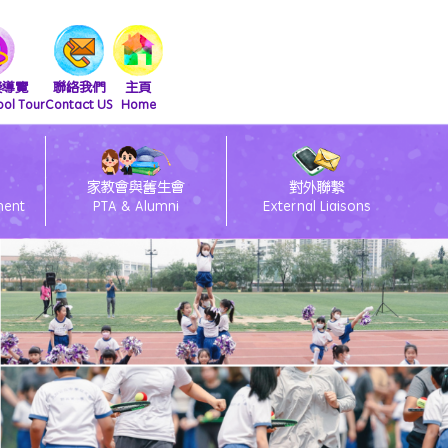
擬導覽
聯絡我們
主頁
ool Tour
Contact US
Home
家教會與舊生會
對外聯繫
ment
PTA & Alumni
External Liaisons
清潔課室標語設計比賽得獎作品
友伴同行朋輩支援計劃
2026會員大會暨燒烤活動
2025舊生會籃球邀請賽
2025第九屆幹事會選舉
閃亮童聲 Shini