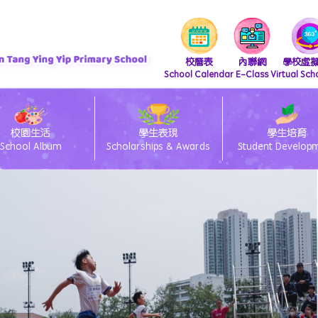
校曆表
內聯網
學校虛
School Calendar
E-Class
Virtual Sch
校園生活
學生表現
學生培育
School Album
Scholarships & Awards
Student Develop
『 支付寶繳費 及 轉數快繳費』直接繳費方法
iscretionary Places Application Process and Document Submission Guidelines
/27 小一統一派位註冊須知
lass電子通告系統簽閱方法
ams 安裝及上載功課教學
26/27 小一備取生申請須知
eClass Parent App 安裝篇
「親子閱讀」暨「親子賀年揮春書法班」
26/27 小一入學時間表
26/27 種籽生獎勵計劃
中國語文教育 Chinese Language Education
英國語文教育 English Language Education
數學教育 Mathematics Education
科技教育 Technology Education
個人、社會及人文教育 Personal, Social & Humanities Education
藝術教育 Arts Education
科學教育 Science Education
體育 Physical Education
「中華文化-好書推介」
圖書館管理員推介圖書
視覺藝術教育 Visual Art Education
資訊及通訊科技科(ICT)
視覺藝術科學生作品展