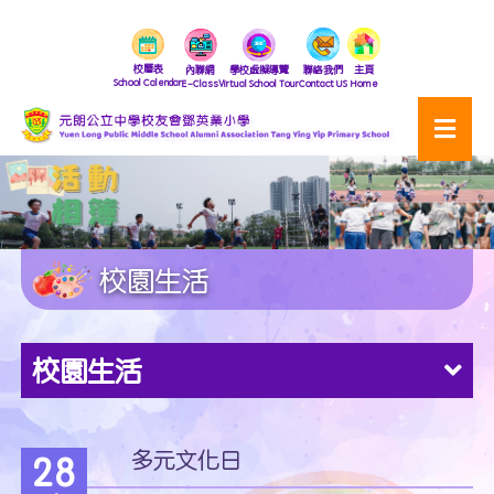
校曆表
內聯網
學校虛擬導覽
聯絡我們
主頁
School Calendar
E-Class
Virtual School Tour
Contact US
Home
校園生活
校園生活
多元文化日
28