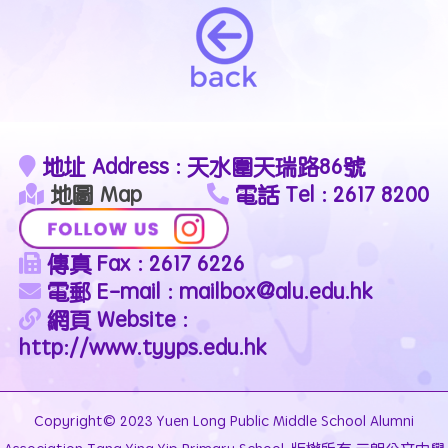
地址 Address : 天水圍天瑞路86號
地圖 Map
電話 Tel : 2617 8200
傳真 Fax : 2617 6226
電郵 E-mail : mailbox@alu.edu.hk
網頁 Website :
http://www.tyyps.edu.hk
Copyright© 2023 Yuen Long Public Middle School Alumni