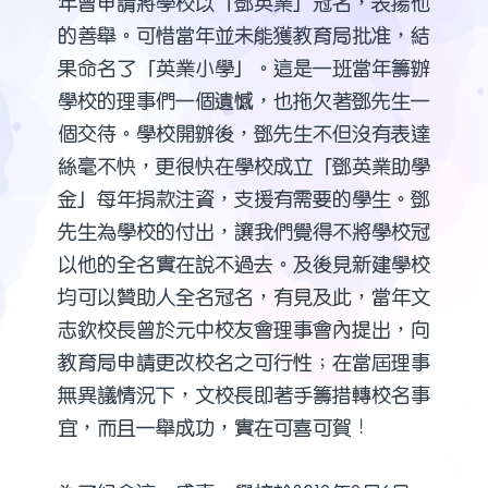
年曾申請將學校以「鄧英業」冠名，表揚他
的善舉。可惜當年並未能獲教育局批准，結
果命名了「英業小學」。這是一班當年籌辦
學校的理事們一個遺憾，也拖欠著鄧先生一
個交待。學校開辦後，鄧先生不但沒有表達
絲毫不快，更很快在學校成立「鄧英業助學
金」每年捐款注資，支援有需要的學生。鄧
先生為學校的付出，讓我們覺得不將學校冠
以他的全名實在說不過去。及後見新建學校
均可以贊助人全名冠名，有見及此，當年文
志欽校長曾於元中校友會理事會內提出，向
教育局申請更改校名之可行性；在當屆理事
無異議情況下，文校長即著手籌措轉校名事
宜，而且一舉成功，實在可喜可賀！