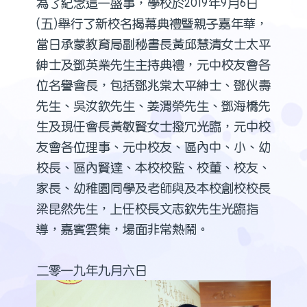
為了紀念這一盛事，學校於2019年9月6日
(五)舉行了新校名揭幕典禮暨親子嘉年華，
當日承蒙教育局副秘書長黃邱慧清女士太平
紳士及鄧英業先生主持典禮，元中校友會各
位名譽會長，包括鄧兆棠太平紳士、鄧伙壽
先生、吳汝欽先生、姜渭榮先生、鄧海橋先
生及現任會長黃敏賢女士撥冗光臨，元中校
友會各位理事、元中校友、區內中、小、幼
校長、區內賢達、本校校監、校董、校友、
家長、幼稚園同學及老師與及本校創校校長
梁昆然先生，上任校長文志欽先生光臨指
導，嘉賓雲集，場面非常熱鬧。
二零一九年九月六日