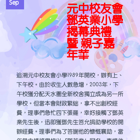
Sep
元中校友會
鄧英業小學
揭幕典禮
暨 親子嘉
年華
追溯元中校友會小學1989年開校，辦有上、
下午校。由於收生人數急增，2003年，下
午校獲分配天水圍全新校舍獨立成為另一所
學校。但當本會財政緊絀，拿不出創校經
費，理事們急忙四下張羅，幸好接觸了鄧英
業先生後，迅即獲鄧先生答允捐助學校的開
辦經費。理事們為了答謝他的慷慨襄助，當