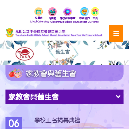
校曆表
內聯網
學校虛擬導覽
聯絡我們
主頁
School Calendar
E-Class
Virtual School Tour
Contact US
Home
家教會與舊生會
家教會與舊生會
學校正名揭幕典禮
06