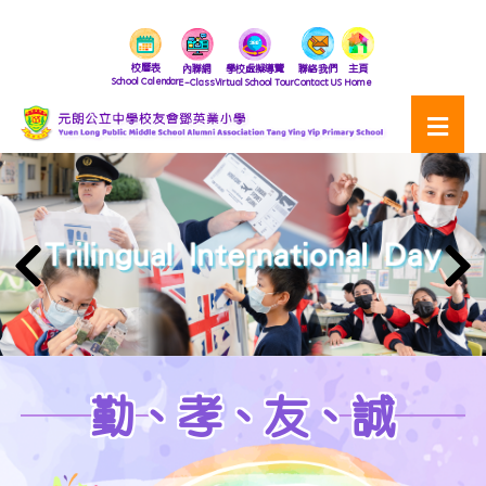
校曆表
內聯網
學校虛擬導覽
聯絡我們
主頁
School Calendar
E-Class
Virtual School Tour
Contact US
Home
勤、孝、友、誠