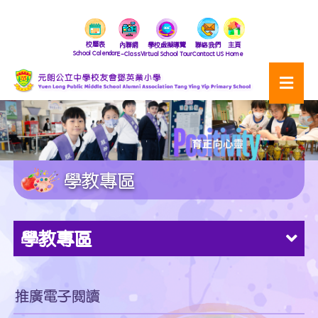
校曆表
內聯網
學校虛擬導覽
聯絡我們
主頁
School Calendar
E-Class
Virtual School Tour
Contact US
Home
學教專區
學教專區
推廣電子閱讀