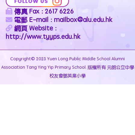
傳真 Fax : 2617 6226
電郵 E-mail : mailbox@alu.edu.hk
網頁 Website :
http://www.tyyps.edu.hk
Copyright© 2023 Yuen Long Public Middle School Alumni
Association Tang Ying Yip Primary School. 版權所有 元朗公立中學
校友會鄧英業小學