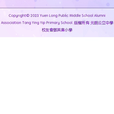
Copyright© 2023 Yuen Long Public Middle School Alumni
Association Tang Ying Yip Primary School. 版權所有 元朗公立中學
校友會鄧英業小學