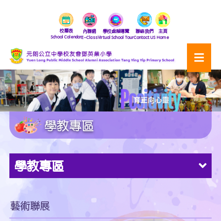
校曆表
內聯網
學校虛擬導覽
聯絡我們
主頁
School Calendar
E-Class
Virtual School Tour
Contact US
Home
學教專區
學教專區
藝術聯展