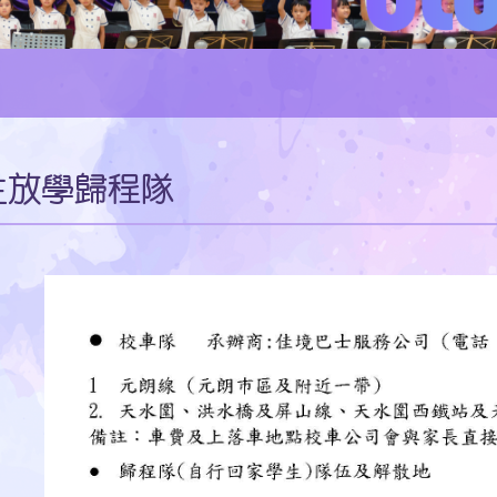
生放學歸程隊