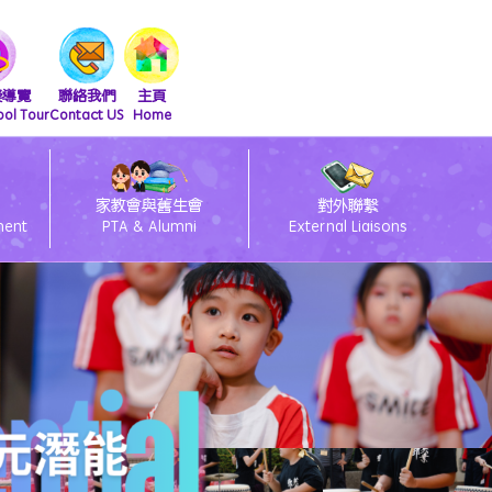
擬導覽
聯絡我們
主頁
ool Tour
Contact US
Home
家教會與舊生會
對外聯繫
ment
PTA & Alumni
External Liaisons
清潔課室標語設計比賽得獎作品
友伴同行朋輩支援計劃
2026會員大會暨燒烤活動
2025舊生會籃球邀請賽
2025第九屆幹事會選舉
閃亮童聲 Shini