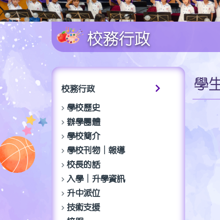
校務行政
學
校務行政
學校歷史
辦學團體
學校簡介
學校刊物│報導
校長的話
入學│升學資訊
升中派位
技術支援