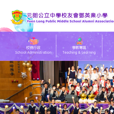
校務行政
學教專區
School Administration
Teaching & Learning
eClass電子通告
26/27 Primary 1 D
26
eC
Te