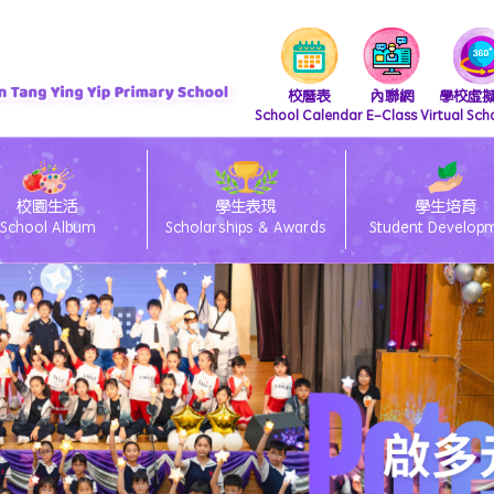
校曆表
內聯網
學校虛
School Calendar
E-Class
Virtual Sch
校園生活
學生表現
學生培育
School Album
Scholarships & Awards
Student Develop
『 支付寶繳費 及 轉數快繳費』直接繳費方法
iscretionary Places Application Process and Document Submission Guidelines
/27 小一統一派位註冊須知
lass電子通告系統簽閱方法
ams 安裝及上載功課教學
26/27 小一備取生申請須知
eClass Parent App 安裝篇
「親子閱讀」暨「親子賀年揮春書法班」
26/27 小一入學時間表
26/27 種籽生獎勵計劃
中國語文教育 Chinese Language Education
英國語文教育 English Language Education
數學教育 Mathematics Education
科技教育 Technology Education
個人、社會及人文教育 Personal, Social & Humanities Education
藝術教育 Arts Education
科學教育 Science Education
體育 Physical Education
「中華文化-好書推介」
圖書館管理員推介圖書
視覺藝術教育 Visual Art Education
資訊及通訊科技科(ICT)
視覺藝術科學生作品展