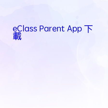
eClass Parent App 下
載