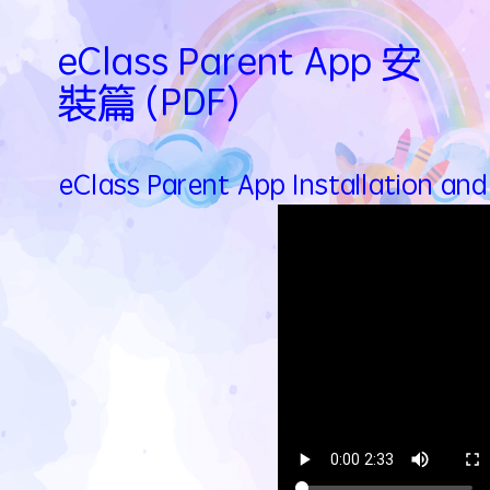
eClass Parent App 安
裝篇 (PDF)
eClass Parent App Installation and