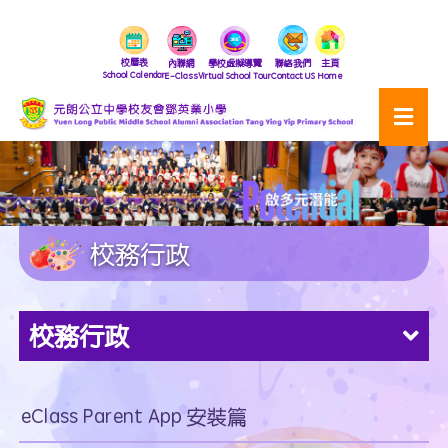
校曆表
內聯網
學校虛擬導覽
聯絡我們
主頁
School Calendar
E-Class
Virtual School Tour
Contact US
Home
校務行政
校務行政
eClass Parent App 安裝篇