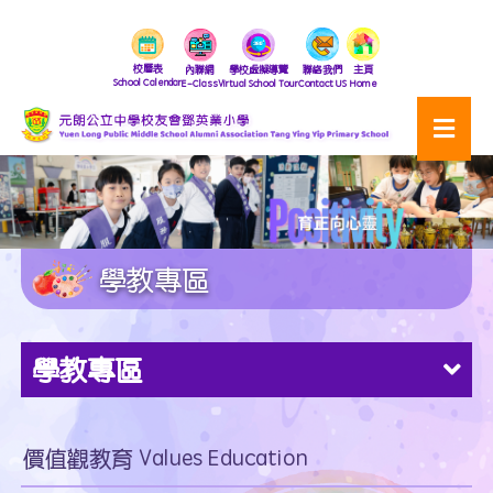
校曆表
內聯網
學校虛擬導覽
聯絡我們
主頁
School Calendar
E-Class
Virtual School Tour
Contact US
Home
學教專區
學教專區
價值觀教育 Values Education