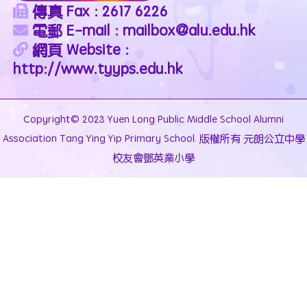
傳真 Fax : 2617 6226
電郵 E-mail : mailbox@alu.edu.hk
網頁 Website :
http://www.tyyps.edu.hk
Copyright© 2023 Yuen Long Public Middle School Alumni
Association Tang Ying Yip Primary School. 版權所有 元朗公立中學
校友會鄧英業小學