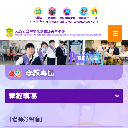
校曆表
內聯網
學校虛擬導覽
聯絡我們
主頁
School Calendar
E-Class
Virtual School Tour
Contact US
Home
學教專區
學教專區
「老師好聲音」