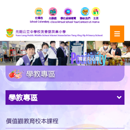
校曆表
內聯網
學校虛擬導覽
聯絡我們
主頁
School Calendar
E-Class
Virtual School Tour
Contact US
Home
學教專區
學教專區
價值觀教育校本課程