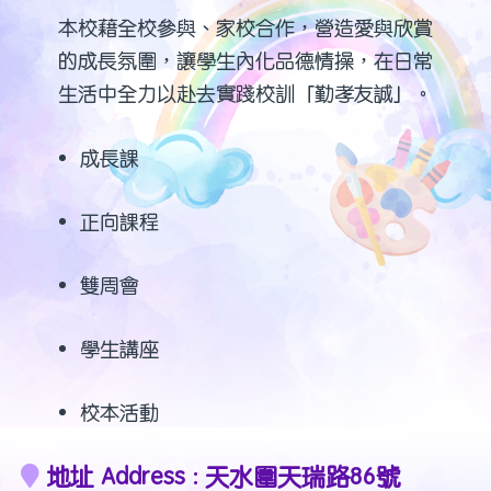
本校藉全校參與、家校合作，營造愛與欣賞
的成長氛圍，讓學生內化品德情操，在日常
生活中全力以赴去實踐校訓「勤孝友誠」。
成長課
正向課程
雙周會
學生講座
校本活動
地址 Address : 天水圍天瑞路86號