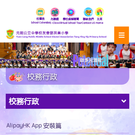
校曆表
內聯網
學校虛擬導覽
聯絡我們
主頁
School Calendar
E-Class
Virtual School Tour
Contact US
Home
校務行政
校務行政
AlipayHK App 安裝篇