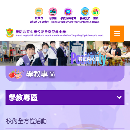
校曆表
內聯網
學校虛擬導覽
聯絡我們
主頁
School Calendar
E-Class
Virtual School Tour
Contact US
Home
學教專區
學教專區
校內全方位活動