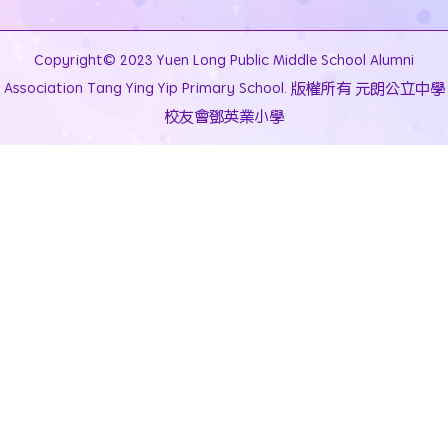
Copyright© 2023 Yuen Long Public Middle School Alumni
Association Tang Ying Yip Primary School. 版權所有 元朗公立中學
校友會鄧英業小學