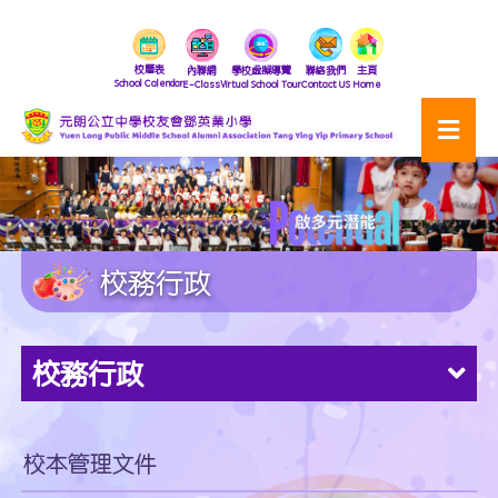
校曆表
內聯網
學校虛擬導覽
聯絡我們
主頁
School Calendar
E-Class
Virtual School Tour
Contact US
Home
校務行政
校務行政
校本管理文件