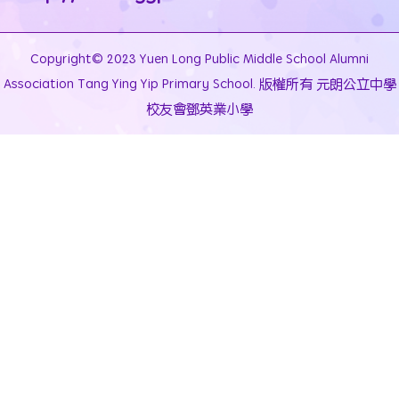
Copyright© 2023 Yuen Long Public Middle School Alumni
Association Tang Ying Yip Primary School. 版權所有 元朗公立中學
校友會鄧英業小學