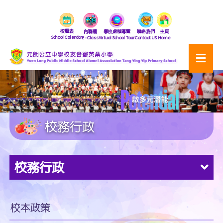
校曆表
內聯網
學校虛擬導覽
聯絡我們
主頁
School Calendar
E-Class
Virtual School Tour
Contact US
Home
校務行政
校務行政
校本政策