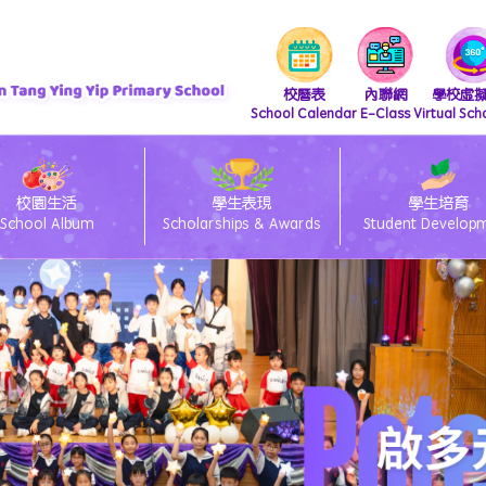
校曆表
內聯網
學校虛
School Calendar
E-Class
Virtual Sch
校園生活
學生表現
學生培育
School Album
Scholarships & Awards
Student Develop
『 支付寶繳費 及 轉數快繳費』直接繳費方法
iscretionary Places Application Process and Document Submission Guidelines
/27 小一統一派位註冊須知
lass電子通告系統簽閱方法
ams 安裝及上載功課教學
26/27 小一備取生申請須知
eClass Parent App 安裝篇
「親子閱讀」暨「親子賀年揮春書法班」
26/27 小一入學時間表
26/27 種籽生獎勵計劃
中國語文教育 Chinese Language Education
英國語文教育 English Language Education
數學教育 Mathematics Education
科技教育 Technology Education
個人、社會及人文教育 Personal, Social & Humanities Education
藝術教育 Arts Education
科學教育 Science Education
體育 Physical Education
「中華文化-好書推介」
圖書館管理員推介圖書
視覺藝術教育 Visual Art Education
資訊及通訊科技科(ICT)
視覺藝術科學生作品展