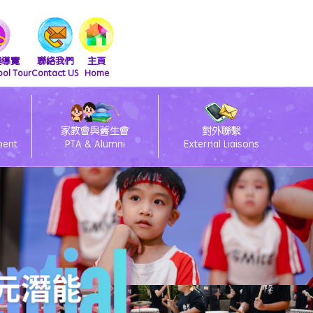
擬導覽
聯絡我們
主頁
ool Tour
Contact US
Home
家教會與舊生會
對外聯繫
ment
PTA & Alumni
External Liaisons
清潔課室標語設計比賽得獎作品
友伴同行朋輩支援計劃
2026會員大會暨燒烤活動
2025舊生會籃球邀請賽
2025第九屆幹事會選舉
閃亮童聲 Shini