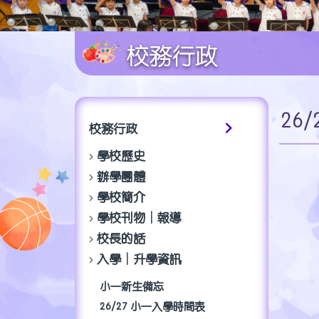
校務行政
26
校務行政
學校歷史
辦學團體
學校簡介
學校刊物│報導
校長的話
入學│升學資訊
小一新生備忘
26/27 小一入學時間表