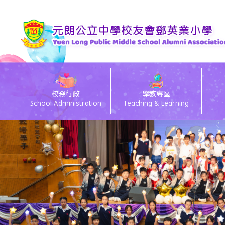
校務行政
學教專區
School Administration
Teaching & Learning
eClass電子通告
26/27 Primary 1 D
26
eC
Te