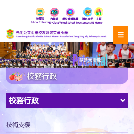
校曆表
內聯網
學校虛擬導覽
聯絡我們
主頁
School Calendar
E-Class
Virtual School Tour
Contact US
Home
校務行政
校務行政
技術支援