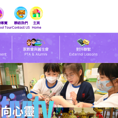
擬導覽
聯絡我們
主頁
ool Tour
Contact US
Home
家教會與舊生會
對外聯繫
ment
PTA & Alumni
External Liaisons
清潔課室標語設計比賽得獎作品
友伴同行朋輩支援計劃
2026會員大會暨燒烤活動
2025舊生會籃球邀請賽
2025第九屆幹事會選舉
閃亮童聲 Shini