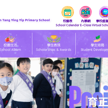
校曆表
內聯網
學校虛
School Calendar
E-Class
Virtual Sch
校園生活
學生表現
學生培育
School Album
Scholarships & Awards
Student Develop
『 支付寶繳費 及 轉數快繳費』直接繳費方法
iscretionary Places Application Process and Document Submission Guidelines
/27 小一統一派位註冊須知
lass電子通告系統簽閱方法
ams 安裝及上載功課教學
26/27 小一備取生申請須知
eClass Parent App 安裝篇
「親子閱讀」暨「親子賀年揮春書法班」
26/27 小一入學時間表
26/27 種籽生獎勵計劃
中國語文教育 Chinese Language Education
英國語文教育 English Language Education
數學教育 Mathematics Education
科技教育 Technology Education
個人、社會及人文教育 Personal, Social & Humanities Education
藝術教育 Arts Education
科學教育 Science Education
體育 Physical Education
「中華文化-好書推介」
圖書館管理員推介圖書
視覺藝術教育 Visual Art Education
資訊及通訊科技科(ICT)
視覺藝術科學生作品展