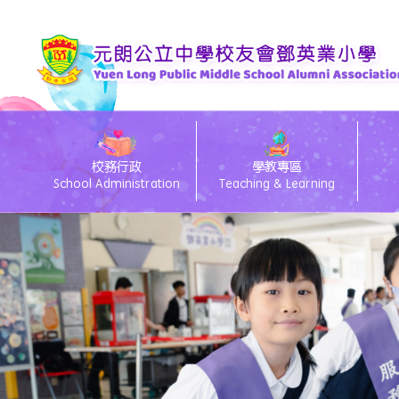
校務行政
學教專區
School Administration
Teaching & Learning
eClass電子通告
26/27 Primary 1 D
26
eC
Te