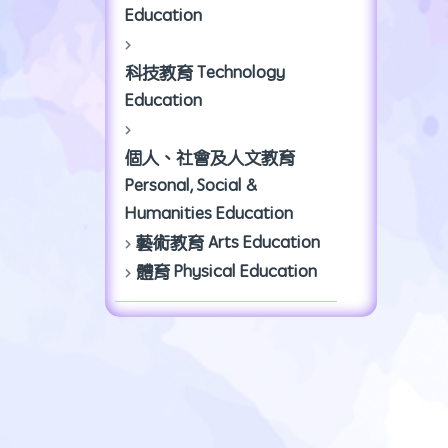
Education
科技教育 Technology
Education
個人、社會及人文教育
Personal, Social &
Humanities Education
藝術教育 Arts Education
體育 Physical Education