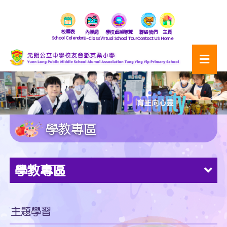
校曆表
內聯網
學校虛擬導覽
聯絡我們
主頁
School Calendar
E-Class
Virtual School Tour
Contact US
Home
學教專區
學教專區
主題學習