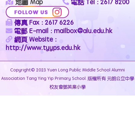
地圖 Map
電話 Tel : 2617 8200
傳真 Fax : 2617 6226
電郵 E-mail : mailbox@alu.edu.hk
網頁 Website :
http://www.tyyps.edu.hk
Copyright© 2023 Yuen Long Public Middle School Alumni
Association Tang Ying Yip Primary School. 版權所有 元朗公立中學
校友會鄧英業小學