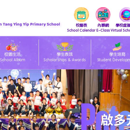
校曆表
內聯網
學校虛
School Calendar
E-Class
Virtual Sch
校園生活
學生表現
學生培育
School Album
Scholarships & Awards
Student Develop
『 支付寶繳費 及 轉數快繳費』直接繳費方法
iscretionary Places Application Process and Document Submission Guidelines
/27 小一統一派位註冊須知
lass電子通告系統簽閱方法
ams 安裝及上載功課教學
26/27 小一備取生申請須知
eClass Parent App 安裝篇
「親子閱讀」暨「親子賀年揮春書法班」
26/27 小一入學時間表
26/27 種籽生獎勵計劃
中國語文教育 Chinese Language Education
英國語文教育 English Language Education
數學教育 Mathematics Education
科技教育 Technology Education
個人、社會及人文教育 Personal, Social & Humanities Education
藝術教育 Arts Education
科學教育 Science Education
體育 Physical Education
「中華文化-好書推介」
圖書館管理員推介圖書
視覺藝術教育 Visual Art Education
資訊及通訊科技科(ICT)
視覺藝術科學生作品展