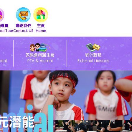
擬導覽
聯絡我們
主頁
ool Tour
Contact US
Home
家教會與舊生會
對外聯繫
ment
PTA & Alumni
External Liaisons
清潔課室標語設計比賽得獎作品
友伴同行朋輩支援計劃
2026會員大會暨燒烤活動
2025舊生會籃球邀請賽
2025第九屆幹事會選舉
閃亮童聲 Shini