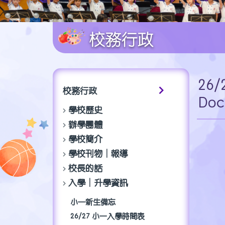
校務行政
26/
校務行政
Doc
學校歷史
辦學團體
學校簡介
學校刊物│報導
校長的話
入學│升學資訊
小一新生備忘
26/27 小一入學時間表