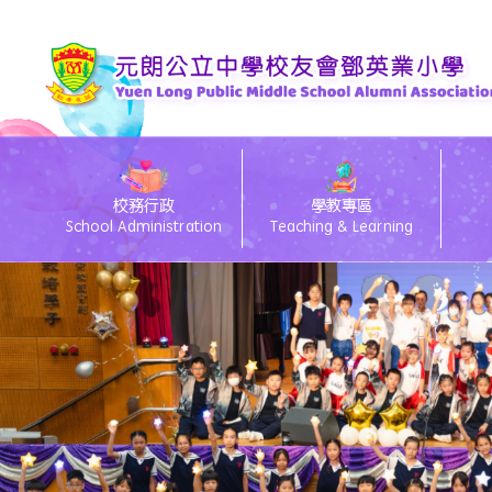
校務行政
學教專區
School Administration
Teaching & Learning
eClass電子通告
26/27 Primary 1 D
26
eC
Te