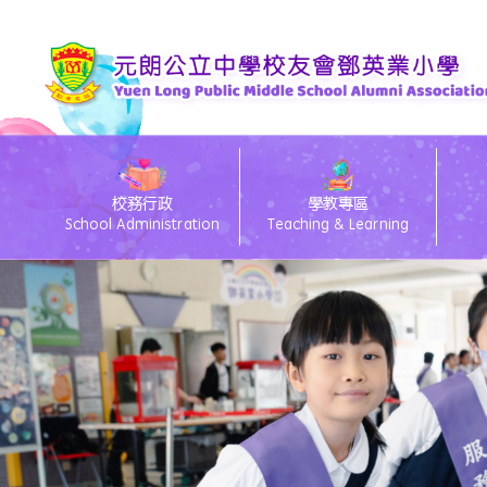
校務行政
學教專區
School Administration
Teaching & Learning
eClass電子通告
26/27 Primary 1 D
26
eC
Te