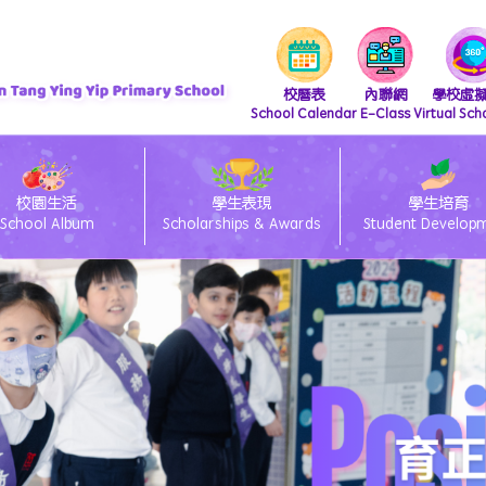
校曆表
內聯網
學校虛
School Calendar
E-Class
Virtual Sch
校園生活
學生表現
學生培育
School Album
Scholarships & Awards
Student Develop
『 支付寶繳費 及 轉數快繳費』直接繳費方法
iscretionary Places Application Process and Document Submission Guidelines
/27 小一統一派位註冊須知
lass電子通告系統簽閱方法
ams 安裝及上載功課教學
26/27 小一備取生申請須知
eClass Parent App 安裝篇
「親子閱讀」暨「親子賀年揮春書法班」
26/27 小一入學時間表
26/27 種籽生獎勵計劃
中國語文教育 Chinese Language Education
英國語文教育 English Language Education
數學教育 Mathematics Education
科技教育 Technology Education
個人、社會及人文教育 Personal, Social & Humanities Education
藝術教育 Arts Education
科學教育 Science Education
體育 Physical Education
「中華文化-好書推介」
圖書館管理員推介圖書
視覺藝術教育 Visual Art Education
資訊及通訊科技科(ICT)
視覺藝術科學生作品展