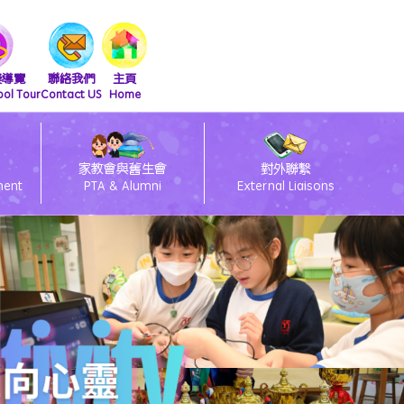
擬導覽
聯絡我們
主頁
ool Tour
Contact US
Home
家教會與舊生會
對外聯繫
ment
PTA & Alumni
External Liaisons
清潔課室標語設計比賽得獎作品
友伴同行朋輩支援計劃
2026會員大會暨燒烤活動
2025舊生會籃球邀請賽
2025第九屆幹事會選舉
閃亮童聲 Shini