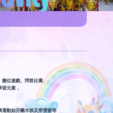
、攤位遊戲、問答比賽、
學習元素，
興運動如芬蘭木棋
及穿雲箭等