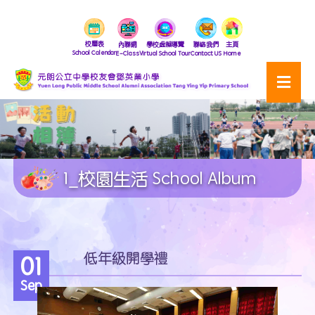
校曆表
內聯網
學校虛擬導覽
聯絡我們
主頁
School Calendar
E-Class
Virtual School Tour
Contact US
Home
1_校園生活 School Album
低年級開學禮
01
Sep