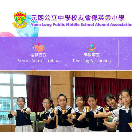
校務行政
學教專區
School Administration
Teaching & Learning
eClass電子通告
26/27 Primary 1 D
26
eC
Te