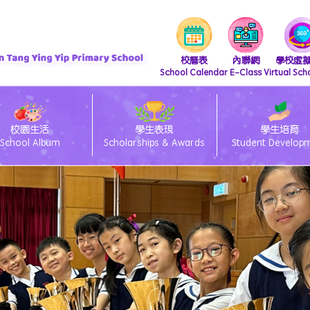
校曆表
內聯網
學校虛
School Calendar
E-Class
Virtual Sch
校園生活
學生表現
學生培育
School Album
Scholarships & Awards
Student Develop
『 支付寶繳費 及 轉數快繳費』直接繳費方法
iscretionary Places Application Process and Document Submission Guidelines
/27 小一統一派位註冊須知
lass電子通告系統簽閱方法
ams 安裝及上載功課教學
26/27 小一備取生申請須知
eClass Parent App 安裝篇
「親子閱讀」暨「親子賀年揮春書法班」
26/27 小一入學時間表
26/27 種籽生獎勵計劃
中國語文教育 Chinese Language Education
英國語文教育 English Language Education
數學教育 Mathematics Education
科技教育 Technology Education
個人、社會及人文教育 Personal, Social & Humanities Education
藝術教育 Arts Education
科學教育 Science Education
體育 Physical Education
「中華文化-好書推介」
圖書館管理員推介圖書
視覺藝術教育 Visual Art Education
資訊及通訊科技科(ICT)
視覺藝術科學生作品展