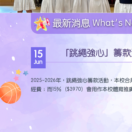
最新消息 What's N
「跳繩強心」籌款
15
Jun
2025-2026年，跳繩強心籌款活動，本校合
經費；而15%（$3970）會用作本校體