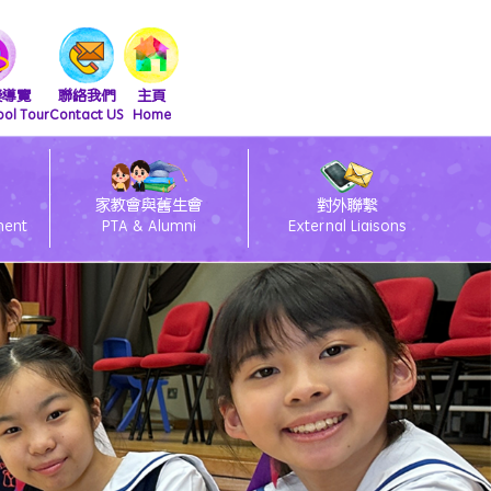
擬導覽
聯絡我們
主頁
ool Tour
Contact US
Home
家教會與舊生會
對外聯繫
ment
PTA & Alumni
External Liaisons
清潔課室標語設計比賽得獎作品
友伴同行朋輩支援計劃
2026會員大會暨燒烤活動
2025舊生會籃球邀請賽
2025第九屆幹事會選舉
閃亮童聲 Shini