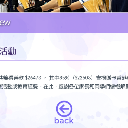
ew
活動
共籌得善款 $26473 ， 其中85%（$22503）會捐
育推廣活動或教育經費。在此，感謝各位家長和同學們慷慨解